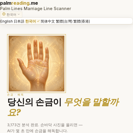
palm
reading
.me
Palm Lines
Marriage Line
Scanner
한국어
English
日本語
한국어
简体中文
繁體(台灣)
繁體(香港)
손금 · 해독
당신의 손금이
무엇을 말할까
요?
3,173건 분석 완료. 손바닥 사진을 올리면 —
AI가 몇 초 만에 손금을 해독합니다.