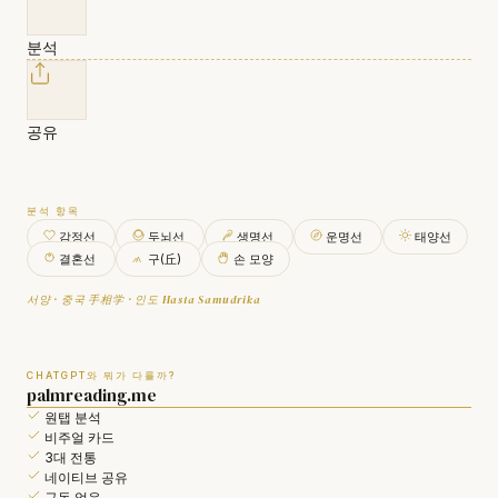
분석
공유
분석 항목
감정선
두뇌선
생명선
운명선
태양선
결혼선
구(丘)
손 모양
서양 · 중국 手相学 · 인도 Hasta Samudrika
CHATGPT와 뭐가 다를까?
palmreading.me
원탭 분석
비주얼 카드
3대 전통
네이티브 공유
구독 없음